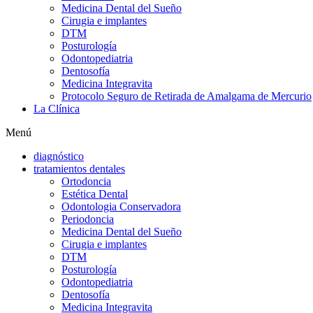
Medicina Dental del Sueño
Cirugia e implantes
DTM
Posturología
Odontopediatria
Dentosofía
Medicina Integravita
Protocolo Seguro de Retirada de Amalgama de Mercurio
La Clínica
Menú
diagnóstico
tratamientos dentales
Ortodoncia
Estética Dental
Odontologia Conservadora
Periodoncia
Medicina Dental del Sueño
Cirugia e implantes
DTM
Posturología
Odontopediatria
Dentosofía
Medicina Integravita