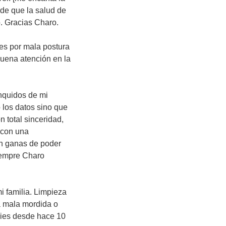
de que la salud de
o. Gracias Charo.
res por mala postura
uena atención en la
nquidos de mi
 los datos sino que
 total sinceridad,
o con una
on ganas de poder
siempre Charo
i familia. Limpieza
a mala mordida o
aries desde hace 10