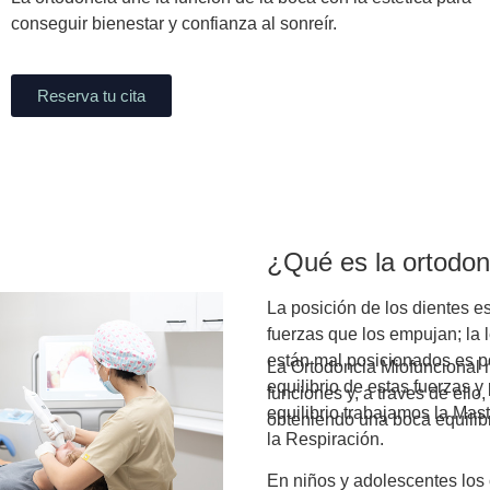
conseguir bienestar y
confianza al sonreír.
Reserva tu cita
ORTODONCIA EN BILBAO
¿Qué es la ortodon
La posición de los dientes e
fuerzas que los empujan; la 
están mal posicionados es 
La Ortodoncia Miofuncional 
equilibrio de estas fuerzas y
funciones y, a traves de ello,
equilibrio trabajamos la Mast
obteniendo una boca equilib
la Respiración.
En niños y adolescentes los