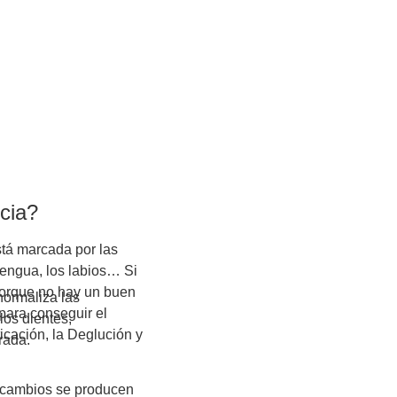
cia?
stá marcada por las
lengua, los labios… Si
porque no hay un buen
normaliza las
 para conseguir el
 los dientes,
icación, la Deglución y
rada.
 cambios se producen