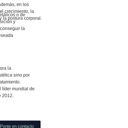
 además, en los
l crecimiento, la
tálicos o de
y la postura corporal.
sición y
 conseguir la
deseada
ora la
stética sino por
atamiento.
l líder mundial de
e 2012.
Ponte en contacto