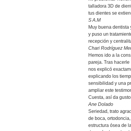
talladora 3D de die
tus dientes se extie
S A.M
Muy buena dentista y
y puso un tratamien
recepción y centralit
Chari Rodríguez M
Hemos ido a la cons
pareja. Tras hacerle
nos explicó exactame
explicando los tiemp
sensibilidad y una p
ampliar este testimo
Cuesta, así da gusto
Ane Dolado
Seriedad, trato agra
de boca, ortodoncia,
estructura ósea de l