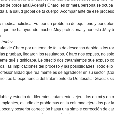
ntes de porcelana] Además Charo, es primera persona se ocupa 
nda a la salud global de tu cuerpo. Acompañante de ese proces
 médica holistica. Fui por un problema de equilibrio y por dolo
to que me ha ayudado mucho .Muy profesional y honesta .Muy b
a.
enéndez
ulat de Charo por un tema de falta de descanso debido a los ro
 las pruebas, llegaron los resultados. Charo nos expuso, no sólo
nte qué significaba. Le ofreció dos tratamientos que expuso con
os, las implicaciones del proceso y las posibilidades. Todo ell
rofesionalidad que realmente es de agradecer en su sector. ¡C
nio tras la experiencia del tratamiento de Dentosofía! Gracias 
dable y estudio de diferentes tratamientos ejercidos en mi y en m
 implantes, estudio de problemas en la columna ejercidos por l
a boca y posterior corrección hasta una simple corrección de c