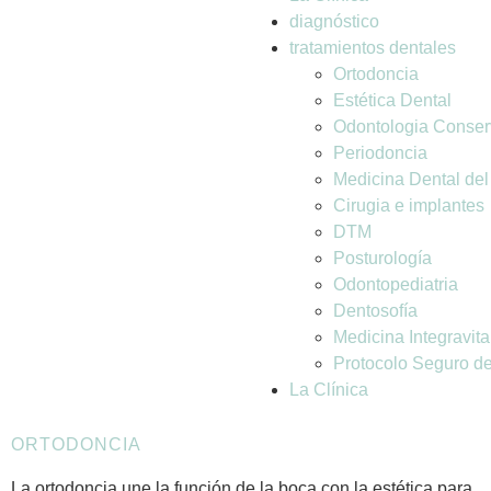
diagnóstico
tratamientos dentales
Ortodoncia
Estética Dental
Odontologia Conser
Periodoncia
Medicina Dental de
Cirugia e implantes
DTM
Posturología
Odontopediatria
Dentosofía
Medicina Integravita
Protocolo Seguro d
La Clínica
ORTODONCIA
La ortodoncia une la función de la boca
con la estética para